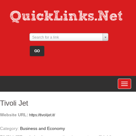
Search for a link
Togg
navig
Tivoli Jet
Website URL:
https://tivolijet.it/
Category:
Business and Economy