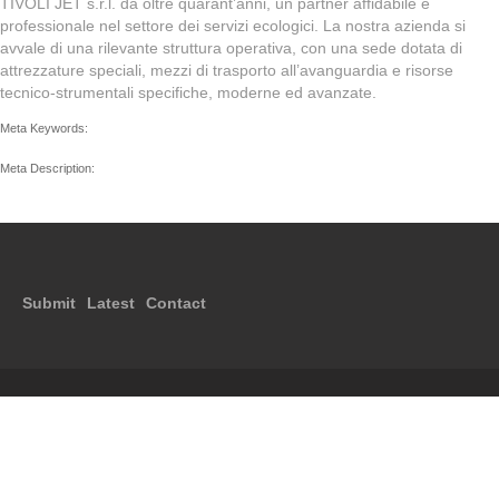
TIVOLI JET s.r.l. da oltre quarant’anni, un partner affidabile e
professionale nel settore dei servizi ecologici. La nostra azienda si
avvale di una rilevante struttura operativa, con una sede dotata di
attrezzature speciali, mezzi di trasporto all’avanguardia e risorse
tecnico-strumentali specifiche, moderne ed avanzate.
Meta Keywords:
Meta Description:
Submit
Latest
Contact